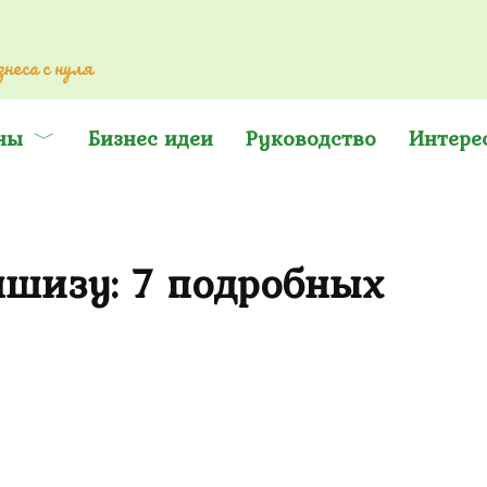
неса с нуля
ны
Бизнес идеи
Руководство
Интере
ншизу: 7 подробных