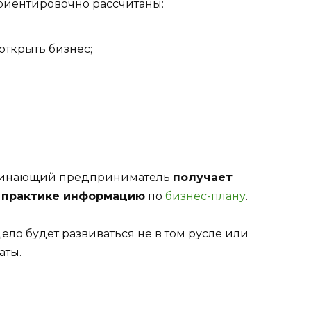
 ориентировочно рассчитаны:
открыть бизнес;
начинающий предприниматель
получает
 практике информацию
по
бизнес-плану
.
дело будет развиваться не в том русле или
аты.